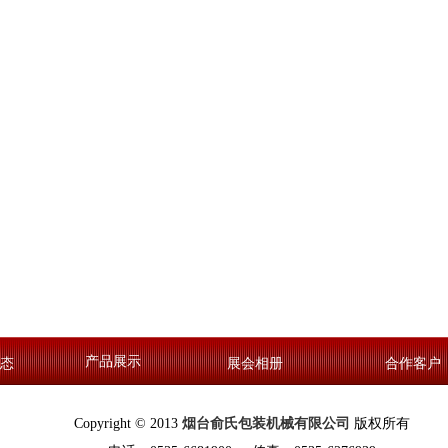
产品展示
态
展会相册
合作客户
Copyright © 2013
烟台俞氏包装机械有限公司
版权所有