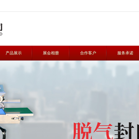
产品展示
展会相册
合作客户
服务承诺